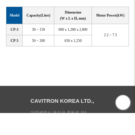
Dimension
Model
Capacity(Liter)
Motor Power(kW)
(W x L x H, mm)
CP-3
30 ~ 150
600 x 1,200 x 2,000
2.2 ~ 7.5
CP-5
50 ~ 200
650 x 1,250
CAVITRON KOREA LTD.,
대전광역시 유성구 죽동로 161
대표 : 김성용
Tel : 042 - 824 - 0263