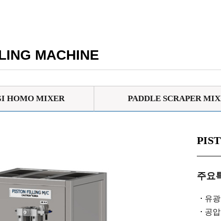
LLING MACHINE
I HOMO MIXER
PADDLE SCRAPER MI
PIS
주요
유광 
공압